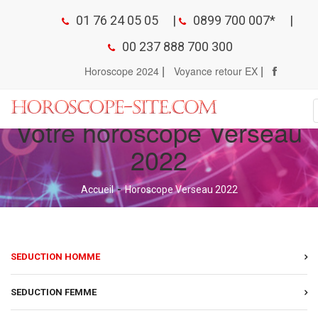
01 76 24 05 05
|
0899 700 007*
|
00 237 888 700 300
|
|
Horoscope 2024
Voyance retour EX
Votre horoscope Verseau
2022
Accueil
Horoscope Verseau 2022
SEDUCTION HOMME
SEDUCTION FEMME